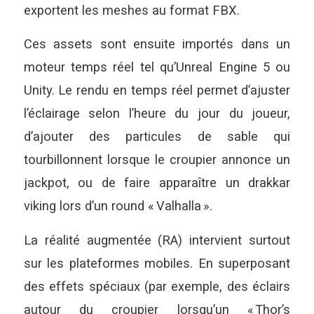
exportent les meshes au format FBX.
Ces assets sont ensuite importés dans un
moteur temps réel tel qu’Unreal Engine 5 ou
Unity. Le rendu en temps réel permet d’ajuster
l’éclairage selon l’heure du jour du joueur,
d’ajouter des particules de sable qui
tourbillonnent lorsque le croupier annonce un
jackpot, ou de faire apparaître un drakkar
viking lors d’un round « Valhalla ».
La réalité augmentée (RA) intervient surtout
sur les plateformes mobiles. En superposant
des effets spéciaux (par exemple, des éclairs
autour du croupier lorsqu’un « Thor’s