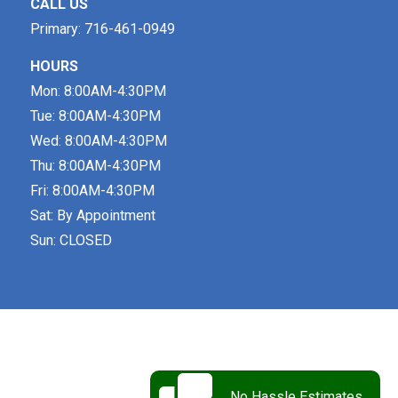
CALL US
Primary:
716-461-0949
HOURS
Mon: 8:00AM-4:30PM
Tue: 8:00AM-4:30PM
Wed: 8:00AM-4:30PM
Thu: 8:00AM-4:30PM
Fri: 8:00AM-4:30PM
Sat: By Appointment
Sun: CLOSED
No Hassle Estimates