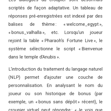
scriptés de façon adaptative. Un tableau de
réponses pré‑enregistrées est indexé par des
balises de thème : « welcome_egypt »,
« bonus_valhalla », etc. Lorsqu’un joueur
rejoint la table « Pharaoh’s Fortune Live », le
système sélectionne le script « Bienvenue
dans le temple d’Anubis ».
L’introduction du traitement du langage naturel
(NLP) permet d’ajouter une couche de
personnalisation. En analysant le nom du
joueur ou son historique de bonus (par
exemple, un « bonus sans dépôt » récent), le
croupier virtuel peut répondre : « Je vois que