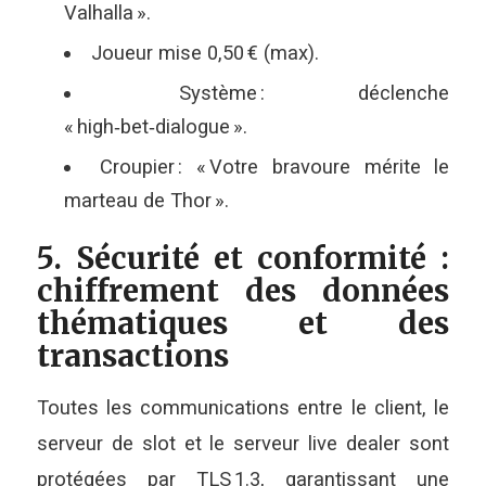
Valhalla ».
Joueur mise 0,50 € (max).
Système : déclenche
« high‑bet‑dialogue ».
Croupier : « Votre bravoure mérite le
marteau de Thor ».
5. Sécurité et conformité :
chiffrement des données
thématiques et des
transactions
Toutes les communications entre le client, le
serveur de slot et le serveur live dealer sont
protégées par TLS 1.3, garantissant une