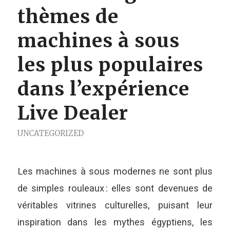
thèmes de
machines à sous
les plus populaires
dans l’expérience
Live Dealer
UNCATEGORIZED
Les machines à sous modernes ne sont plus
de simples rouleaux : elles sont devenues de
véritables vitrines culturelles, puisant leur
inspiration dans les mythes égyptiens, les