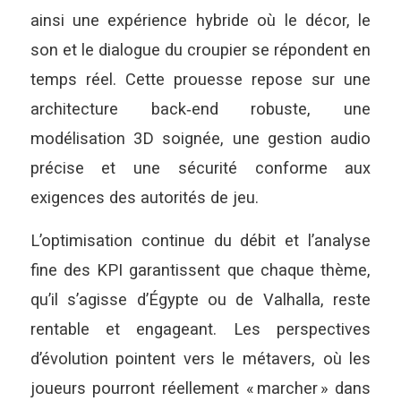
ainsi une expérience hybride où le décor, le
son et le dialogue du croupier se répondent en
temps réel. Cette prouesse repose sur une
architecture back‑end robuste, une
modélisation 3D soignée, une gestion audio
précise et une sécurité conforme aux
exigences des autorités de jeu.
L’optimisation continue du débit et l’analyse
fine des KPI garantissent que chaque thème,
qu’il s’agisse d’Égypte ou de Valhalla, reste
rentable et engageant. Les perspectives
d’évolution pointent vers le métavers, où les
joueurs pourront réellement « marcher » dans