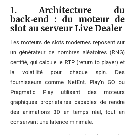
1. Architecture du
back‑end : du moteur de
slot au serveur Live Dealer
Les moteurs de slots modernes reposent sur
un générateur de nombres aléatoires (RNG)
certifié, qui calcule le RTP (return‑to‑player) et
la volatilité pour chaque spin. Des
fournisseurs comme NetEnt, Play’n GO ou
Pragmatic Play utilisent des moteurs
graphiques propriétaires capables de rendre
des animations 3D en temps réel, tout en
conservant une latence minimale.