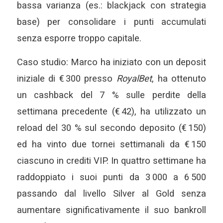
bassa varianza (es.: blackjack con strategia
base) per consolidare i punti accumulati
senza esporre troppo capitale.
Caso studio: Marco ha iniziato con un deposit
iniziale di € 300 presso
RoyalBet
, ha ottenuto
un cashback del 7 % sulle perdite della
settimana precedente (€ 42), ha utilizzato un
reload del 30 % sul secondo deposito (€ 150)
ed ha vinto due tornei settimanali da € 150
ciascuno in crediti VIP. In quattro settimane ha
raddoppiato i suoi punti da 3 000 a 6 500
passando dal livello Silver al Gold senza
aumentare significativamente il suo bankroll