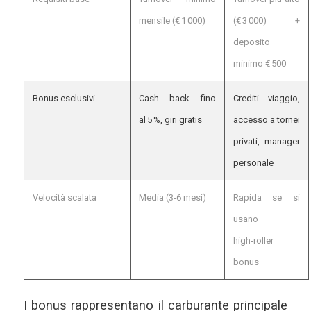
mensile (€ 1 000)
(€ 3 000) +
deposito
minimo € 500
Bonus esclusivi
Cash back fino
Crediti viaggio,
al 5 %, giri gratis
accesso a tornei
privati, manager
personale
Velocità scalata
Media (3‑6 mesi)
Rapida se si
usano
high‑roller
bonus
I bonus rappresentano il carburante principale