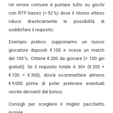
Un errore comune è puntare tutto su giochi
con RTP basso (< 92 %) dove il ritorno atteso
riduce drasticamente le possibilità di
soddisfare il requisito.
Esempio pratico: supponiamo un nuovo
giocatore depositi € 100 e riceva un match
del 100 %. Ottiene € 200 da giocare (+ 100 giri
gratuiti). Se il requisito totale è 30× (€ 200 +
€ 100 = € 300), dovrà scommettere almeno
€ 9 000 prima di poter prelevare eventuali
vincite derivanti dal bonus.
Consigli per scegliere il miglior pacchetto
iniziale: