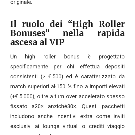
originale.
Il ruolo dei “High Roller
Bonuses” nella rapida
ascesa al VIP
Un high roller bonus è progettato
specificamente per chi effettua depositi
consistenti (> € 500) ed è caratterizzato da
match superiori al·150 % fino a importi elevati
(+€ 5 000), oltre a turn over accelerato spesso
fissato a​20×​ anziché​30×​. Questi pacchetti
includono anche incentivi extra come inviti
esclusivi ai lounge virtuali o crediti viaggio