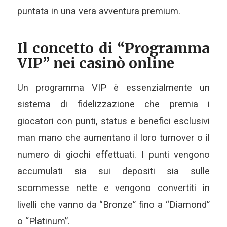
puntata in una vera avventura premium.
Il concetto di “Programma
VIP” nei casinò online
Un programma VIP è essenzialmente un
sistema di fidelizzazione che premia i
giocatori con punti, status e benefici esclusivi
man mano che aumentano il loro turnover o il
numero di giochi effettuati. I punti vengono
accumulati sia sui depositi sia sulle
scommesse nette e vengono convertiti in
livelli che vanno da “Bronze” fino a “Diamond”
o “Platinum”.