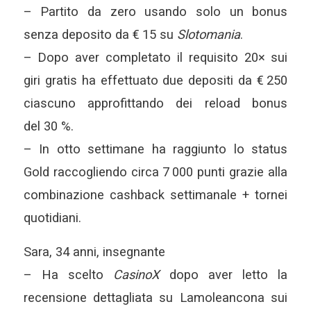
– Partito da zero usando solo un bonus
senza deposito da € 15 su
Slotomania
.
– Dopo aver completato il requisito ​20×​ sui
giri gratis ha effettuato due depositi da € 250
ciascuno approfittando dei reload bonus
del 30 %.
– In otto settimane ha raggiunto lo status
Gold raccogliendo circa ​7 000​ punti grazie alla
combinazione cashback settimanale + tornei
quotidiani.
Sara, 34 anni, insegnante
– Ha scelto
CasinoX
dopo aver letto la
recensione dettagliata su Lamoleancona sui