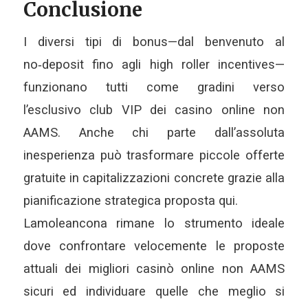
Conclusione
I diversi tipi di bonus—dal benvenuto al
no‑deposit fino agli high roller incentives—
funzionano tutti come gradini verso
l’esclusivo club VIP dei casino online non
AAMS. Anche chi parte dall’assoluta
inesperienza può trasformare piccole offerte
gratuite in capitalizzazioni concrete grazie alla
pianificazione strategica proposta qui.
Lamoleancona rimane lo strumento ideale
dove confrontare velocemente le proposte
attuali dei migliori casinò online non AAMS
sicuri ed individuare quelle che meglio si