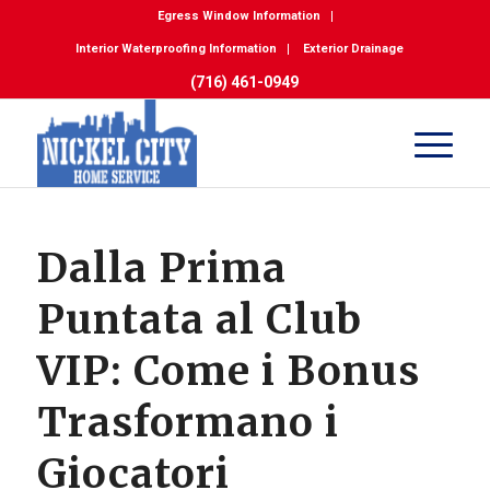
Egress Window Information
Interior Waterproofing Information
Exterior Drainage
(716) 461-0949
Dalla Prima
Puntata al Club
VIP: Come i Bonus
Trasformano i
Giocatori