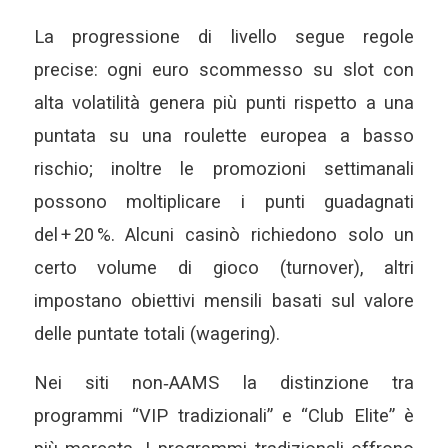
La progressione di livello segue regole
precise: ogni euro scommesso su slot con
alta volatilità genera più punti rispetto a una
puntata su una roulette europea a basso
rischio; inoltre le promozioni settimanali
possono moltiplicare i punti guadagnati
del + 20 %. Alcuni casinò richiedono solo un
certo volume di gioco (turnover), altri
impostano obiettivi mensili basati sul valore
delle puntate totali (wagering).
Nei siti non‑AAMS la distinzione tra
programmi “VIP tradizionali” e “Club Elite” è