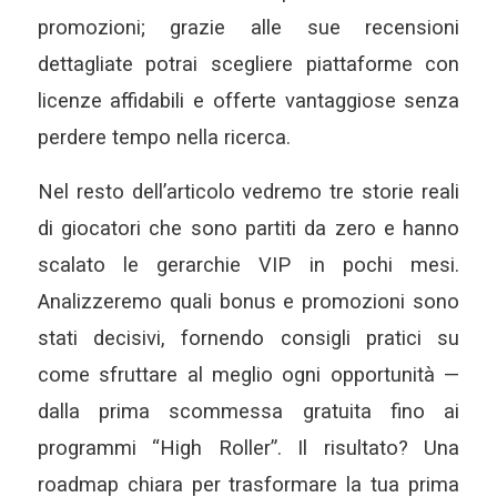
promozioni; grazie alle sue recensioni
dettagliate potrai scegliere piattaforme con
licenze affidabili e offerte vantaggiose senza
perdere tempo nella ricerca.
Nel resto dell’articolo vedremo tre storie reali
di giocatori che sono partiti da zero e hanno
scalato le gerarchie VIP in pochi mesi.
Analizzeremo quali bonus e promozioni sono
stati decisivi, fornendo consigli pratici su
come sfruttare al meglio ogni opportunità —
dalla prima scommessa gratuita fino ai
programmi “High Roller”. Il risultato? Una
roadmap chiara per trasformare la tua prima