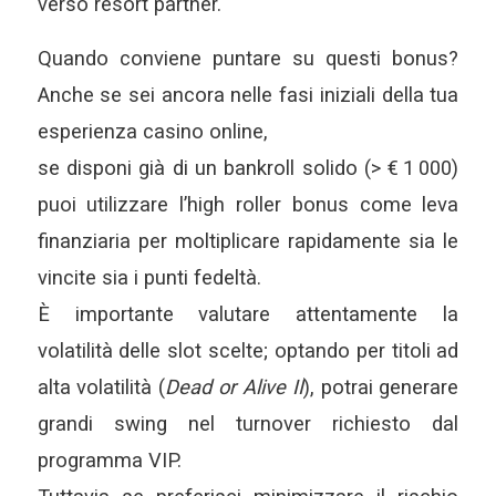
verso resort partner.
Quando conviene puntare su questi bonus?
Anche se sei ancora nelle fasi iniziali della tua
esperienza casino online,
se disponi già di un bankroll solido (> € 1 000)
puoi utilizzare l’high roller bonus come leva
finanziaria per moltiplicare rapidamente sia le
vincite sia i punti fedeltà.
È importante valutare attentamente la
volatilità delle slot scelte; optando per titoli ad
alta volatilità (
Dead or Alive II
), potrai generare
grandi swing nel turnover richiesto dal
programma VIP.