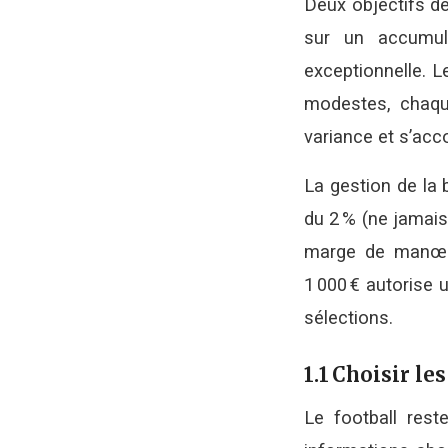
Deux objectifs de
sur un accumula
exceptionnelle. L
modestes, chaque
variance et s’acc
La gestion de la 
du 2 % (ne jamais
marge de manœuv
1 000 € autorise
sélections.
1.1 Choisir le
Le football rest