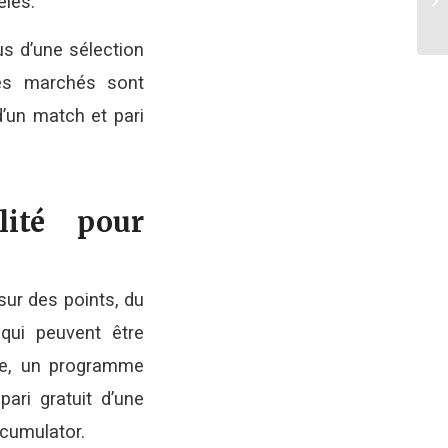
élés.
ca
lus d’une sélection
es marchés sont
’un match et pari
lité pour
ur des points, du
qui peuvent être
le, un programme
ari gratuit d’une
ccumulator.