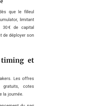
se
s que le filleul
umulator, limitant
t 30 € de capital
nt de déployer son
 timing et
akers. Les offres
 gratuits, cotes
e la journée.
 lancement du pari