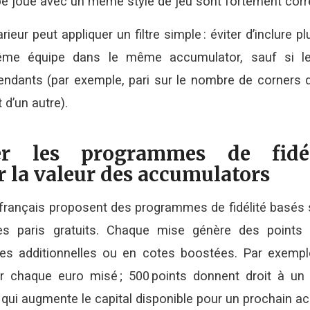
e joue avec un même style de jeu sont fortement corr
rieur peut appliquer un filtre simple : éviter d’inclure p
même équipe dans le même accumulator, sauf si l
endants (par exemple, pari sur le nombre de corners d
 d’un autre).
iter les programmes de fidé
 la valeur des accumulators
rançais proposent des programmes de fidélité basés s
s paris gratuits. Chaque mise génère des points 
ses additionnelles ou en cotes boostées. Par exemp
ur chaque euro misé ; 500 points donnent droit à un p
e qui augmente le capital disponible pour un prochain a