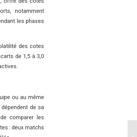
, offre des cotes
ports, notamment
endant les phases
latilité des cotes
écarts de 1,5 à 3,0
actives.
équipe ou au même
ui dépendent de sa
t de comparer les
ctes : deux matchs
Le
éc