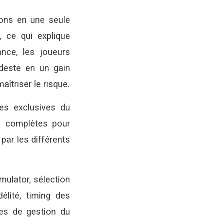
tions en une seule
, ce qui explique
ance, les joueurs
odeste en un gain
aîtriser le risque.
es exclusives du
us complètes pour
par les différents
umulator, sélection
élité, timing des
ues de gestion du