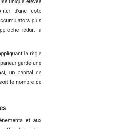
mise unique élevée
fiter d’une cote
 accumulators plus
pproche réduit la
ppliquant la règle
 parieur garde une
i, un capital de
soit le nombre de
les
événements et aux