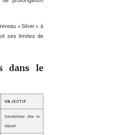
 de prolongation
iveau « Silver » à
oit ses limites de
es dans le
OBJECTIF
Sensibiliser dès le
départ