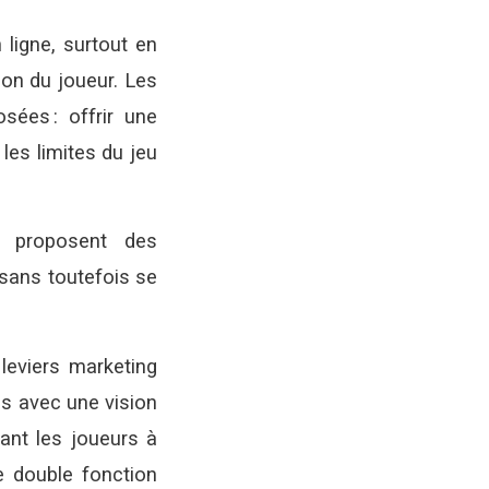
 ligne, surtout en
ion du joueur. Les
sées : offrir une
les limites du jeu
proposent des
 sans toutefois se
eviers marketing
us avec une vision
dant les joueurs à
e double fonction