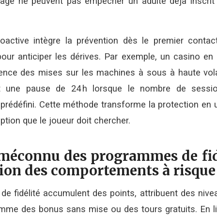
s d’âge ne peuvent pas empêcher un adulte déjà inscri
active intègre la prévention dès le premier contact,
our anticiper les dérives. Par exemple, un casino en 
uence des mises sur les machines à sous à haute volat
t une pause de 24 h lorsque le nombre de sessio
prédéfini. Cette méthode transforme la protection en u
ption que le joueur doit chercher.
e méconnu des programmes de fid
tion des comportements à risque
 fidélité accumulent des points, attribuent des nive
e des bonus sans mise ou des tours gratuits. En l