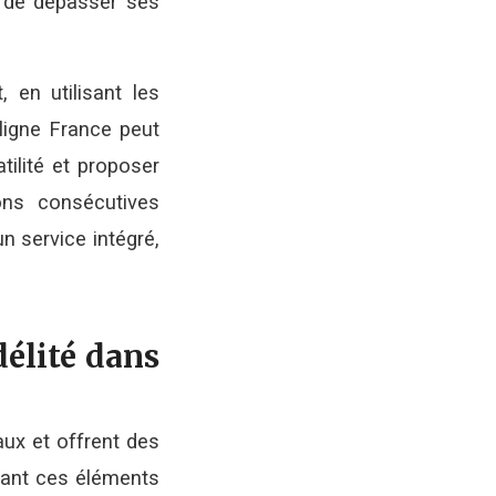
t de dépasser ses
 en utilisant les
ligne France peut
ilité et proposer
ns consécutives
n service intégré,
élité dans
aux et offrent des
iant ces éléments