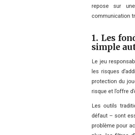
repose sur une 
communication tr
1. Les fon
simple au
Le jeu responsab
les risques d’add
protection du jou
risque et l’offre d
Les outils tradit
défaut – sont ess
problème pour act