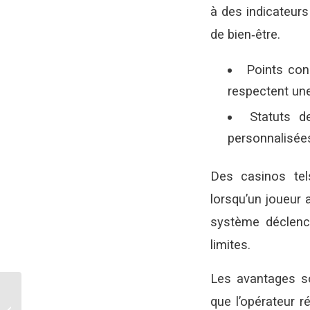
à des indicateurs
de bien‑être.
Points cond
respectent une
Statuts d
personnalisées
Des casinos tel
lorsqu’un joueur a
système déclench
limites.
Les avantages so
Sécurité mobile sur les plateformes
que l’opérateur r
de jeux en ligne – Guide complet