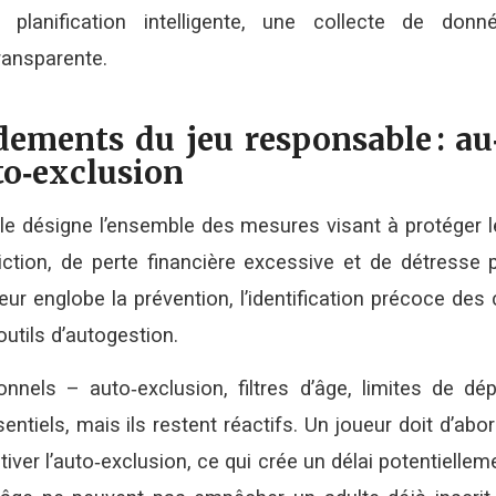
planification intelligente, une collecte de don
ansparente.
dements du jeu responsable : au
to‑exclusion
le désigne l’ensemble des mesures visant à protéger l
iction, de perte financière excessive et de détresse
eur englobe la prévention, l’identification précoce d
’outils d’autogestion.
ionnels – auto‑exclusion, filtres d’âge, limites de 
entiels, mais ils restent réactifs. Un joueur doit d’abo
iver l’auto‑exclusion, ce qui crée un délai potentielle