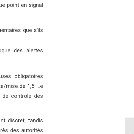
ue point en signal
entaires que s’ils
loque des alertes
ses obligatoires
te/mise de 1,5. Le
u de contrôle des
t discret, tandis
Ca
près des autorités
le