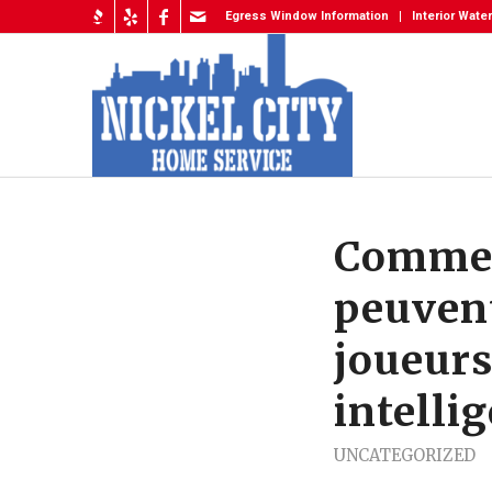
Egress Window Information
Interior Wate
Commen
peuvent
joueurs
intelli
UNCATEGORIZED