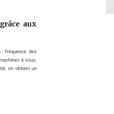
tr
 grâce aux
s : fréquence des
(machines à sous,
ité, on obtient un