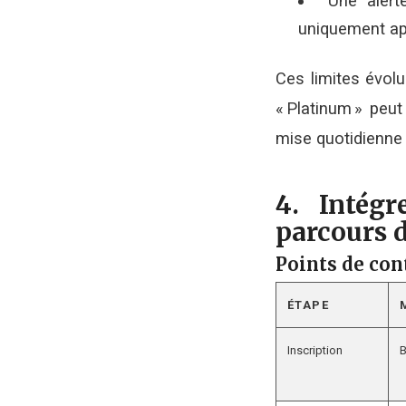
Une alert
uniquement ap
Ces limites évolue
« Platinum » peut
mise quotidienne 
4. Intégr
parcours 
Points de con
ÉTAPE
Inscription
B