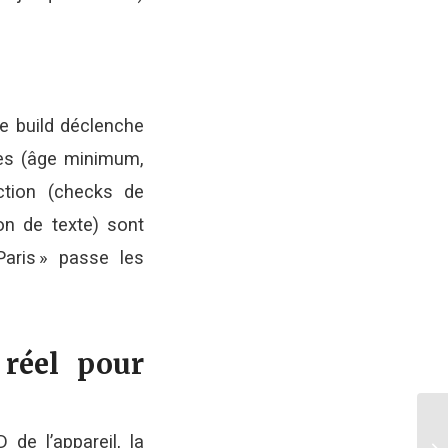
ue build déclenche
les (âge minimum,
ction (checks de
ion de texte) sont
aris » passe les
réel pour
Ca
de l’appareil, la
co