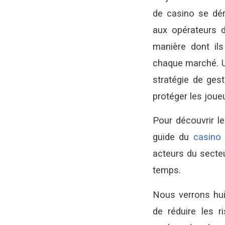
de casino se dér
aux opérateurs d
manière dont ils 
chaque marché. Une
stratégie de gest
protéger les joue
Pour découvrir le
guide du
casino 
acteurs du secte
temps.
Nous verrons hui
de réduire les r