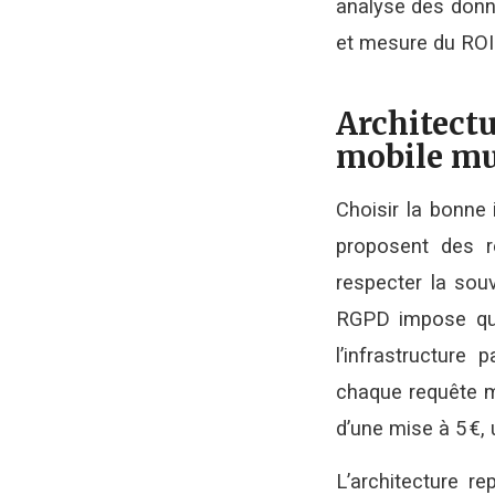
analyse des donné
et mesure du ROI
Architect
mobile mu
Choisir la bonne 
proposent des r
respecter la so
RGPD impose que
l’infrastructure
chaque requête mo
d’une mise à 5 €, 
L’architecture r