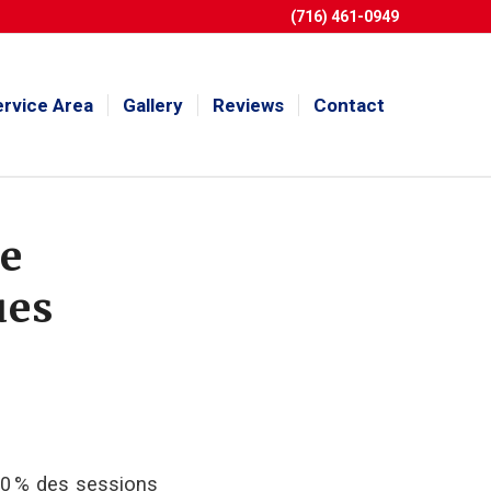
(716) 461-0949
ervice Area
Gallery
Reviews
Contact
le
ues
70 % des sessions