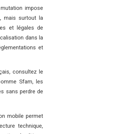
e mutation impose
, mais surtout la
lles et légales de
ocalisation dans la
réglementations et
çais, consultez le
 comme Sfam, les
es sans perdre de
ion mobile permet
ecture technique,