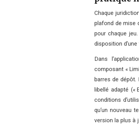
Chaque juridicti
plafond de mise d
pour chaque jeu. 
disposition d’une
Dans l’applicat
composant « Limit
barres de dépôt. 
libellé adapté («
conditions d’util
qu’un nouveau tex
version la plus à j