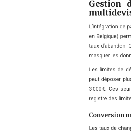
Gestion d
multidevi
L’intégration de 
en Belgique) perm
taux d’abandon. C
masquer les donn
Les limites de dé
peut déposer plus
3 000 €. Ces seui
registre des limi
Conversion mo
Les taux de chang