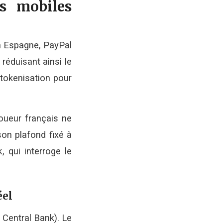
s mobiles
en Espagne, PayPal
réduisant ainsi le
 tokenisation pour
joueur français ne
son plafond fixé à
k
, qui interroge le
éel
 Central Bank). Le