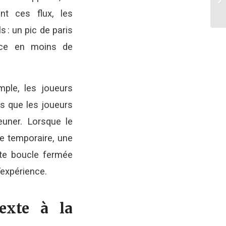
cr
nt ces flux, les
 : un pic de paris
ice en moins de
mple, les joueurs
is que les joueurs
euner. Lorsque le
e temporaire, une
tte boucle fermée
’expérience.
texte à la