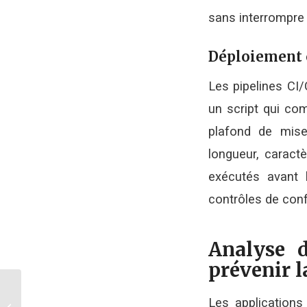
sans interrompre 
Déploiement c
Les pipelines CI/
un script qui co
plafond de mise
longueur, caractè
exécutés avant 
contrôles de conf
Analyse 
prévenir l
Guide complet du casino en ligne –
Les applications
Tout ce que vous devez savoir pour