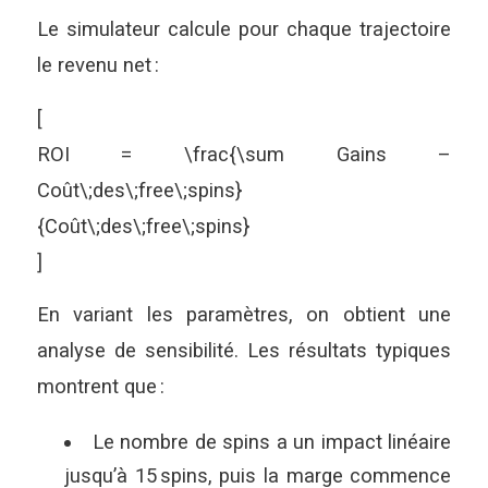
Le simulateur calcule pour chaque trajectoire
le revenu net :
[
ROI = \frac{\sum Gains –
Coût\;des\;free\;spins}
{Coût\;des\;free\;spins}
]
En variant les paramètres, on obtient une
analyse de sensibilité. Les résultats typiques
montrent que :
Le nombre de spins a un impact linéaire
jusqu’à 15 spins, puis la marge commence