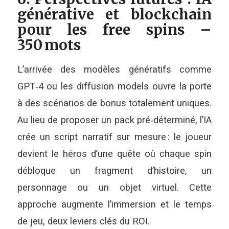
générative et blockchain
pour les free spins –
350 mots
L’arrivée des modèles génératifs comme
GPT‑4 ou les diffusion models ouvre la porte
à des scénarios de bonus totalement uniques.
Au lieu de proposer un pack pré‑déterminé, l’IA
crée un script narratif sur mesure : le joueur
devient le héros d’une quête où chaque spin
débloque un fragment d’histoire, un
personnage ou un objet virtuel. Cette
approche augmente l’immersion et le temps
de jeu, deux leviers clés du ROI.