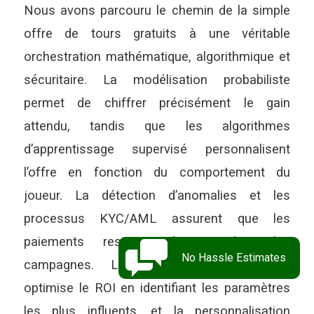
Nous avons parcouru le chemin de la simple
offre de tours gratuits à une véritable
orchestration mathématique, algorithmique et
sécuritaire. La modélisation probabiliste
permet de chiffrer précisément le gain
attendu, tandis que les algorithmes
d’apprentissage supervisé personnalisent
l’offre en fonction du comportement du
joueur. La détection d’anomalies et les
processus KYC/AML assurent que les
paiements restent sûrs pendant les
No Hassle Estimates
campagnes. La simulation Monte‑Carlo
optimise le ROI en identifiant les paramètres
les plus influents, et la personnalisation