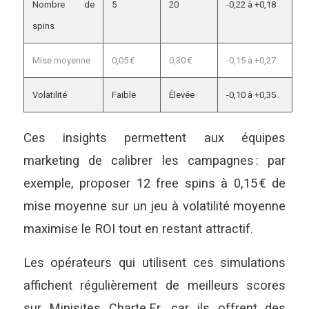
Nombre de
5
20
-0,22 à +0,18
spins
Mise moyenne
0,05 €
0,30 €
-0,15 à +0,27
Volatilité
Faible
Élevée
-0,10 à +0,35
Ces insights permettent aux équipes
marketing de calibrer les campagnes : par
exemple, proposer 12 free spins à 0,15 € de
mise moyenne sur un jeu à volatilité moyenne
maximise le ROI tout en restant attractif.
Les opérateurs qui utilisent ces simulations
affichent régulièrement de meilleurs scores
sur Minisites Charte.Fr, car ils offrent des