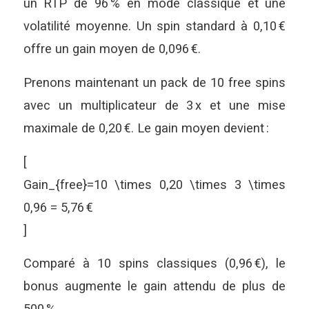
un RTP de 96 % en mode classique et une
volatilité moyenne. Un spin standard à 0,10 €
offre un gain moyen de 0,096 €.
Prenons maintenant un pack de 10 free spins
avec un multiplicateur de 3 x et une mise
maximale de 0,20 €. Le gain moyen devient :
[
Gain_{free}=10 \times 0,20 \times 3 \times
0,96 = 5,76 €
]
Comparé à 10 spins classiques (0,96 €), le
bonus augmente le gain attendu de plus de
500 %.