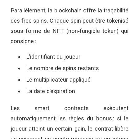
Parallèlement, la blockchain offre la traçabilité
des free spins. Chaque spin peut être tokenisé
sous forme de NFT (non‑fungible token) qui
consigne :
L’identifiant du joueur
Le nombre de spins restants
Le multiplicateur appliqué
La date d’expiration
Les smart contracts exécutent
automatiquement les règles du bonus : si le
joueur atteint un certain gain, le contrat libère
un paiement en crypto‑monnaie ou en jetons