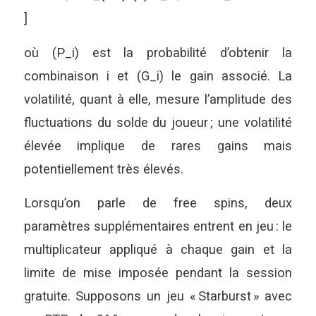
]
où (P_i) est la probabilité d’obtenir la
combinaison i et (G_i) le gain associé. La
volatilité, quant à elle, mesure l’amplitude des
fluctuations du solde du joueur ; une volatilité
élevée implique de rares gains mais
potentiellement très élevés.
Lorsqu’on parle de free spins, deux
paramètres supplémentaires entrent en jeu : le
multiplicateur appliqué à chaque gain et la
limite de mise imposée pendant la session
gratuite. Supposons un jeu « Starburst » avec