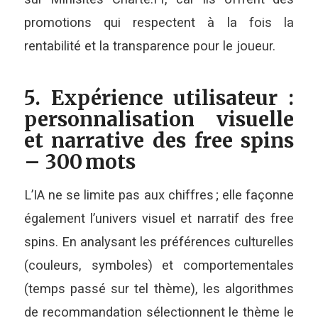
promotions qui respectent à la fois la
rentabilité et la transparence pour le joueur.
5. Expérience utilisateur :
personnalisation visuelle
et narrative des free spins
– 300 mots
L’IA ne se limite pas aux chiffres ; elle façonne
également l’univers visuel et narratif des free
spins. En analysant les préférences culturelles
(couleurs, symboles) et comportementales
(temps passé sur tel thème), les algorithmes
de recommandation sélectionnent le thème le