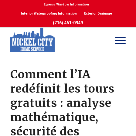
Egress Window Information
Interior Waterproofing Information
Exterior Drainage
(716) 461-0949
Comment l’IA
redéfinit les tours
gratuits : analyse
mathématique,
sécurité des