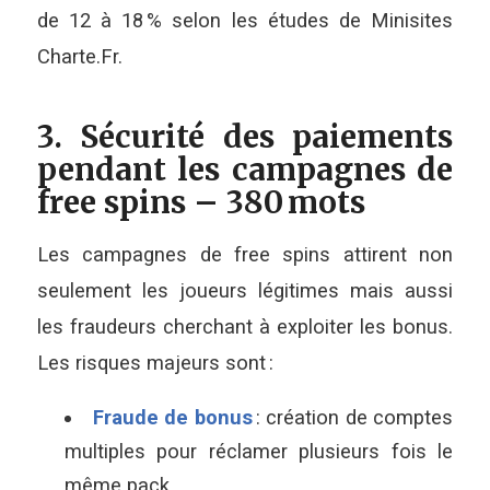
de 12 à 18 % selon les études de Minisites
Charte.Fr.
3. Sécurité des paiements
pendant les campagnes de
free spins – 380 mots
Les campagnes de free spins attirent non
seulement les joueurs légitimes mais aussi
les fraudeurs cherchant à exploiter les bonus.
Les risques majeurs sont :
Fraude de bonus
: création de comptes
multiples pour réclamer plusieurs fois le
même pack.