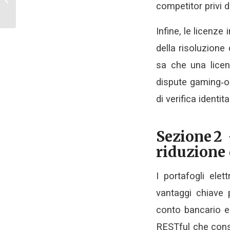
competitor privi di
iGaming con...
Infine, le licenze
della risoluzione
sa che una licen
dispute gaming‑onl
di verifica identit
Sezione 2 
riduzione 
I portafogli elet
vantaggi chiave 
conto bancario e 
RESTful che cons