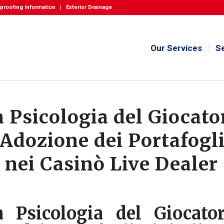
rproofing Information
Exterior Drainage
Our Services
S
 Psicologia del Giocato
’Adozione dei Portafogl
i nei Casinò Live Dealer
 Psicologia del Giocato