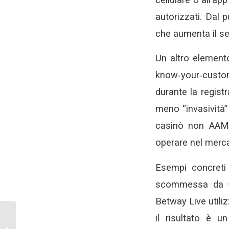
autorizzati. Dal 
che aumenta il sen
Un altro elemento
know‑your‑custom
durante la regist
meno “invasività” 
casinò non AAMS 
operare nel merc
Esempi concreti
scommessa da €1
Betway Live utili
il risultato è u
Guida per principianti: Come
ottimizzare le prestazioni dei tornei