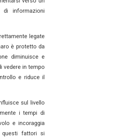
rientarsi verso un
di informazioni
trettamente legate
naro è protetto da
ione diminuisce e
 di vedere in tempo
trollo e riduce il
fluisce sul livello
amente i tempi di
volo e incoraggia
questi fattori si