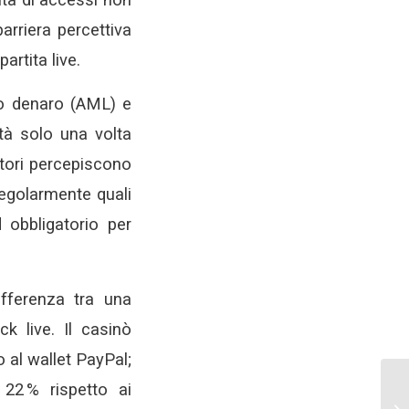
arriera percettiva
artita live.
gio denaro (AML) e
tà solo una volta
atori percepiscono
 regolarmente quali
 obbligatorio per
fferenza tra una
 live. Il casinò
 al wallet PayPal;
 22 % rispetto ai
Gu