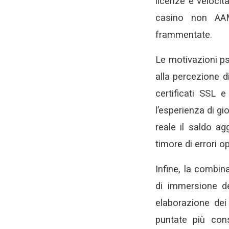
licenze e velocità
casino non AAM
frammentate.
Le motivazioni ps
alla percezione d
certificati SSL 
l’esperienza di gi
reale il saldo ag
timore di errori op
Infine, la combina
di immersione de
elaborazione dei
puntate più cons