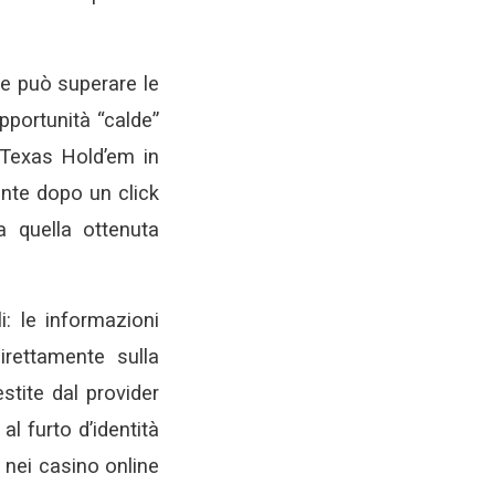
che può superare le
pportunità “calde”
 Texas Hold’em in
nte dopo un click
a quella ottenuta
i: le informazioni
rettamente sulla
stite dal provider
l furto d’identità
y nei casino online