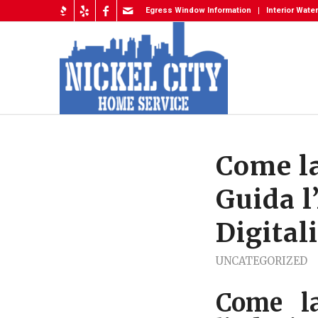
Egress Window Information
Interior Wate
Come la
Guida l
Digital
UNCATEGORIZED
Come la