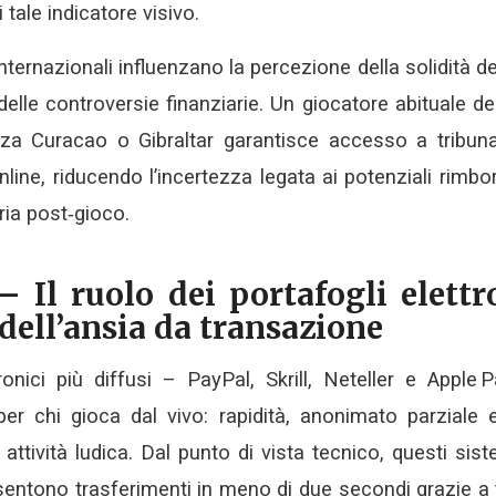
 tale indicatore visivo.
 internazionali influenzano la percezione della solidità del
 delle controversie finanziarie. Un giocatore abituale 
za Curacao o Gibraltar garantisce accesso a tribunali
ine, riducendo l’incertezza legata ai potenziali rimbors
aria post‑gioco.
– Il ruolo dei portafogli elettr
dell’ansia da transazione
tronici più diffusi – PayPal, Skrill, Neteller e Apple
per chi gioca dal vivo: rapidità, anonimato parziale 
attività ludica. Dal punto di vista tecnico, questi sist
entono trasferimenti in meno di due secondi grazie a