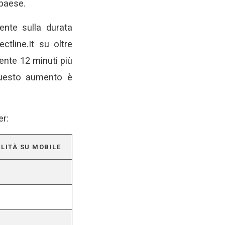
 paese.
mente sulla durata
ctline.It su oltre
ente 12 minuti più
 questo aumento è
er:
ILITÀ SU MOBILE