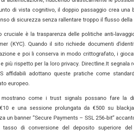
punto di vista cognitivo, il doppio passaggio crea una b
so di sicurezza senza rallentare troppo il flusso della p
 cruciale è la trasparenza delle politiche anti‑lavag
er (KYC). Quando il sito richiede documenti d’identi
razione e poi li conserva in modo crittografato, i gioc
e più rispetto per la loro privacy. Directline.It segnala
affidabili adottano queste pratiche come standard
ato europeo.
 mostrano come i trust signals possano fare la di
0 e una sessione prolungata da €500 su blackjack
zza un banner “Secure Payments – SSL 256‑bit” accanto
n tasso di conversione del deposito superiore del