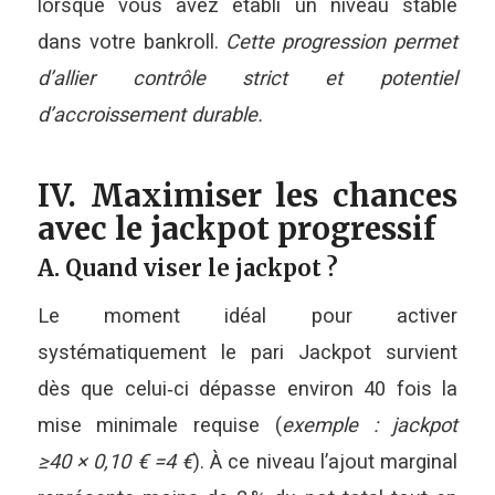
lorsque vous avez établi un niveau stable
dans votre bankroll.
Cette progression permet
d’allier contrôle strict et potentiel
d’accroissement durable.
IV. Maximiser les chances
avec le jackpot progressif
A. Quand viser le jackpot ?
Le moment idéal pour activer
systématiquement le pari Jackpot survient
dès que celui‑ci dépasse environ 40 fois la
mise minimale requise (
exemple : jackpot
≥40 × 0,10 € =4 €
). À ce niveau l’ajout marginal