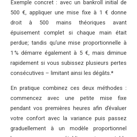
Exemple concret : avec un bankroll initial de
500 €, appliquer une mise fixe à 1 € donne
droit à 500 mains théoriques avant
épuisement complet si chaque main était
perdue; tandis qu’une mise proportionnelle à
1 % démarre également à 5 €, mais diminue
rapidement si vous subissez plusieurs pertes
consécutives – limitant ainsi les dégâts.*
En pratique combinez ces deux méthodes :
commencez avec une petite mise fixe
pendant vos premières heures afin d’évaluer
votre confort avec la variance puis passez
graduellement à un modèle proportionnel