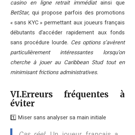
casino en ligne retrait immédiat
ainsi que
BetStar
, qui propose parfois des promotions
« sans KYC » permettant aux joueurs français
débutants d’accéder rapidement aux fonds
sans procédure lourde.
Ces options s’avèrent
particulièrement intéressantes lorsqu’on
cherche à jouer au Caribbean Stud tout en
minimisant frictions administratives.
VI.
Erreurs fréquentes à
éviter
1️⃣ Miser sans analyser sa main initiale
Cas réel
: Un joueur français a