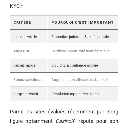
KYC.*
CRITÈRE
POURQUOI C’EST IMPORTANT
Licence valide
Protection juridique & jeu équitable
Audit RNG
Certificat impartialité mathématique
Retrait rapide
Liquidity & confiance accrue
Bonus spécifiques
Augmentation efficace du bankroll
Support réactif
Résolution rapide des litiges
Parmi les sites évalués récemment par Isorg
figure notamment
CasinoX
, réputé pour son