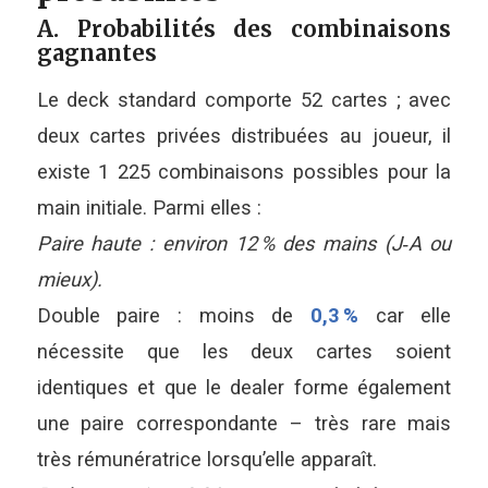
A. Probabilités des combinaisons
gagnantes
Le deck standard comporte 52 cartes ; avec
deux cartes privées distribuées au joueur, il
existe 1 225 combinaisons possibles pour la
main initiale. Parmi elles :
Paire haute : environ
12 %
des mains (J‑A ou
mieux).
Double paire : moins de
0,3 %
car elle
nécessite que les deux cartes soient
identiques et que le dealer forme également
une paire correspondante – très rare mais
très rémunératrice lorsqu’elle apparaît.