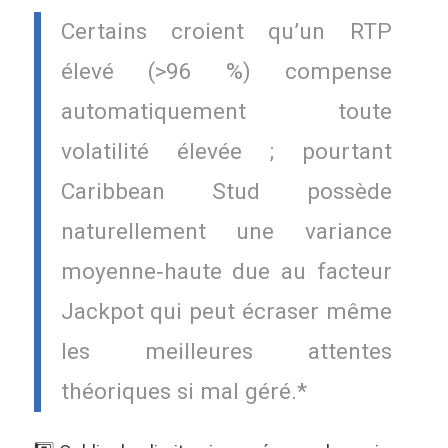
Certains croient qu’un RTP
élevé (>96 %) compense
automatiquement toute
volatilité élevée ; pourtant
Caribbean Stud possède
naturellement une variance
moyenne‑haute due au facteur
Jackpot qui peut écraser même
les meilleures attentes
théoriques si mal géré.*