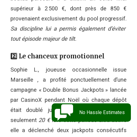
supérieur à 2 500 €, dont près de 850 €
provenaient exclusivement du pool progressif.
Sa discipline lui a permis également d’éviter
tout épisode majeur de tilt.
2️⃣ Le chanceux promotionnel
Sophie L., joueuse occasionnelle issue
Marseille , a profité ponctuellement d’une
campagne « Double Bonus Jackpots » lancée
par CasinoX pendant Noël où chaque dépôt
était doublé jusqu’à
100 €
. En misant
No Hassle Estimates
seulement
20 €
lors cette période ultra‑active
elle a déclenché deux jackpots consécutifs