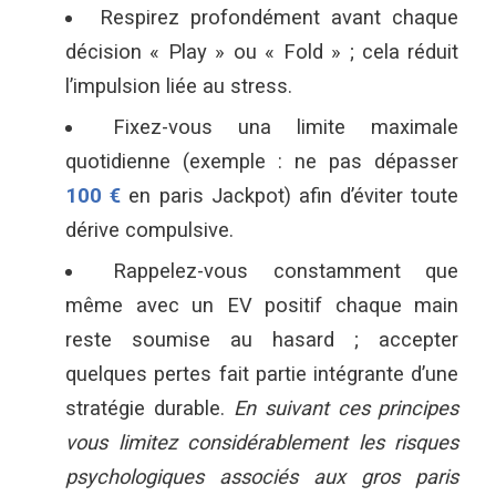
Respirez profondément avant chaque
décision « Play » ou « Fold » ; cela réduit
l’impulsion liée au stress.
Fixez-vous una limite maximale
quotidienne (exemple : ne pas dépasser
100 €
en paris Jackpot) afin d’éviter toute
dérive compulsive.
Rappelez-vous constamment que
même avec un EV positif chaque main
reste soumise au hasard ; accepter
quelques pertes fait partie intégrante d’une
stratégie durable.
En suivant ces principes
vous limitez considérablement les risques
psychologiques associés aux gros paris