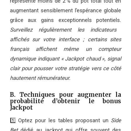
représente moins de 2 % du pot total tout en
augmentant sensiblement l’espérance globale
grâce aux gains exceptionnels potentiels.
Surveillez régulièrement les indicateurs
affichés sur votre interface ; certains sites
français affichent même un compteur
dynamique indiquant « Jackpot chaud », signal
clair pour pousser votre stratégie vers ce côté
hautement rémunérateur.
B. Techniques pour augmenter la
probabilité d’obtenir le bonus
Jackpot
1️⃣ Optez pour les tables proposant un
Side
Bet
dédié au jackpot qui offre souvent des