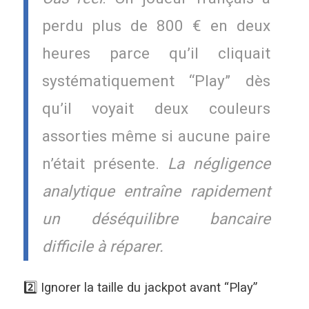
perdu plus de 800 € en deux
heures parce qu’il cliquait
systématiquement “Play” dès
qu’il voyait deux couleurs
assorties même si aucune paire
n’était présente.
La négligence
analytique entraîne rapidement
un déséquilibre bancaire
difficile à réparer.
2️⃣ Ignorer la taille du jackpot avant “Play”