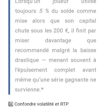
Lorsqu’un joueur utilise
toujours
5 %
du solde comme
mise alors que son capital
chute sous les 200 €, il finit par
miser davantage que
recommandé malgré la baisse
drastique — menant souvent à
l’épuisement complet avant
même qu’une série gagnante ne
survienne.*
4️⃣ Confondre volatilité et RTP