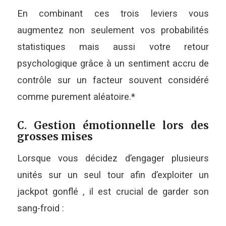
En combinant ces trois leviers vous
augmentez non seulement vos probabilités
statistiques mais aussi votre retour
psychologique grâce à un sentiment accru de
contrôle sur un facteur souvent considéré
comme purement aléatoire.*
C. Gestion émotionnelle lors des
grosses mises
Lorsque vous décidez d’engager plusieurs
unités sur un seul tour afin d’exploiter un
jackpot gonflé , il est crucial de garder son
sang-froid :