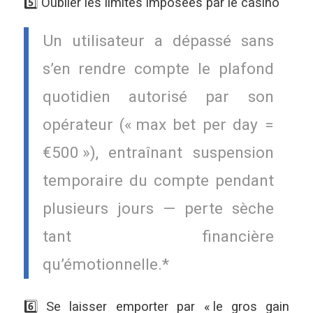
5️⃣ Oublier les limites imposées par le casino
Un utilisateur a dépassé sans
s’en rendre compte le plafond
quotidien autorisé par son
opérateur (« max bet per day =
€500 »), entraînant suspension
temporaire du compte pendant
plusieurs jours — perte sèche
tant financière
qu’émotionnelle.*
6️⃣ Se laisser emporter par « le gros gain