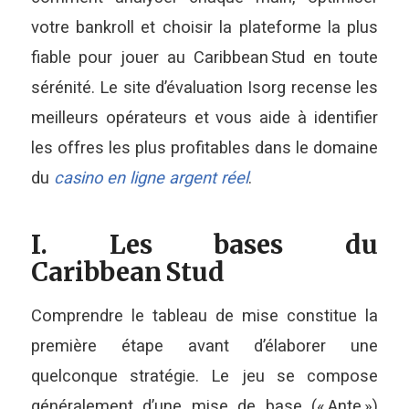
votre bankroll et choisir la plateforme la plus
fiable pour jouer au Caribbean Stud en toute
sérénité. Le site d’évaluation Isorg recense les
meilleurs opérateurs et vous aide à identifier
les offres les plus profitables dans le domaine
du
casino en ligne argent réel
.
I. Les bases du
Caribbean Stud
Comprendre le tableau de mise constitue la
première étape avant d’élaborer une
quelconque stratégie. Le jeu se compose
généralement d’une mise de base (« Ante »)