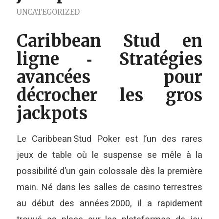
UNCATEGORIZED
Caribbean Stud en
ligne ‑ Stratégies
avancées pour
décrocher les gros
jackpots
Le Caribbean Stud Poker est l’un des rares
jeux de table où le suspense se mêle à la
possibilité d’un gain colossale dès la première
main. Né dans les salles de casino terrestres
au début des années 2000, il a rapidement