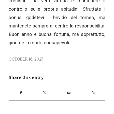
irresistibili, la vera vittoria è mantenere il
controllo sulle proprie abitudini. Sfruttate i
bonus, godetevi il brivido del torneo, ma
mantenete sempre al centro la responsabilità.
Buon anno e buona fortuna, ma soprattutto,
giocate in modo consapevole.
OCTOBER 16, 2025
Share this entry