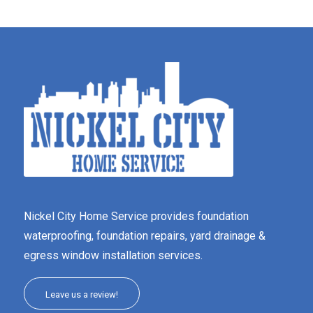
Nickel City Home Service provides foundation
waterproofing, foundation repairs, yard drainage &
egress window installation services.
Leave us a review!