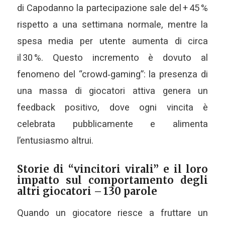
di Capodanno la partecipazione sale del + 45 %
rispetto a una settimana normale, mentre la
spesa media per utente aumenta di circa
il 30 %. Questo incremento è dovuto al
fenomeno del “crowd‑gaming”: la presenza di
una massa di giocatori attiva genera un
feedback positivo, dove ogni vincita è
celebrata pubblicamente e alimenta
l’entusiasmo altrui.
Storie di “vincitori virali” e il loro
impatto sul comportamento degli
altri giocatori – 130 parole
Quando un giocatore riesce a fruttare un