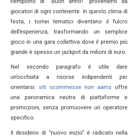
riempiono di “Buon anno!” provenienti da
giocatori di ogni continente. In questo clima di
festa, i tornei tematici diventano il fulcro
dell’esperienza, trasformando un semplice
gioco in una gara collettiva dove il premio più
grande è spesso un jackpot da milioni di euro.
Nel secondo paragrafo è utile dare
un’occhiata a risorse indipendenti per
orientarsi:
siti scommesse non aams
offre
una panoramica neutra di piattaforme e
promozioni, senza promuovere un operatore
specifico.
Il desiderio di “nuovo inizio” è radicato nella