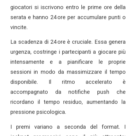
giocatori si iscrivono entro le prime ore della
serata e hanno 24 ore per accumulare punti o
vincite.
La scadenza di 24 ore è cruciale. Essa genera
urgenza, costringe i partecipanti a giocare più
intensamente e a pianificare le proprie
sessioni in modo da massimizzare il tempo
disponibile. Il ritmo accelerato è
accompagnato da notifiche push che
ricordano il tempo residuo, aumentando la
pressione psicologica.
I premi variano a seconda del format. I