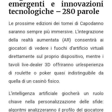
emergenti e innovazioni
tecnologiche – 280 parole
Le prossime edizioni dei tornei di Capodanno
saranno sempre più immersive. L’integrazione
della realtà aumentata (AR) consentirà ai
giocatori di vedere i fuochi d’artificio virtuali
direttamente sul proprio dispositivo, mentre i
tavoli live‑dealer 3D offriranno un’esperienza
di roulette o poker quasi indistinguibile da
quella di un casinò fisico.
L’intelligenza artificiale giocherà un ruolo
chiave nella personalizzazione delle sfide:
algoritmi analizzeranno il profilo del giocatore