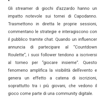
Gli streamer di giochi d’azzardo hanno un
impatto notevole sui tornei di Capodanno.
Trasmettono in diretta le proprie sessioni,
commentano le strategie e interagiscono con
il pubblico tramite chat. Quando un influencer
annuncia di partecipare al “Countdown
Roulette”, i suoi follower tendono a iscriversi
al torneo per “giocare insieme”. Questo
fenomeno amplifica la visibilità dell’evento e
genera un effetto a catena di iscrizioni,
soprattutto tra i più giovani, che vedono il
gioco come parte di una community digitale.