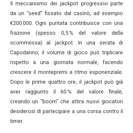
Il meccanismo dei jackpot progressivi parte
da un “seed” fissato dal casinò, ad esempio
€200 000. Ogni puntata contribuisce con una
frazione (spesso 0,5 % del valore della
scommessa) al jackpot. In una serata di
Capodanno, il volume di gioco può triplicare
rispetto a una giornata normale, facendo
crescere il montepremi a ritmo esponenziale.
Dopo le prime quattro ore, il jackpot può già
aver raggiunto il 60 % del valore finale,
creando un “boom” che attira nuovi giocatori
desiderosi di partecipare a una corsa contro il
timer.