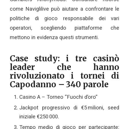
come Naviglilive può aiutare a confrontare le
politiche di gioco responsabile dei vari
operatori, scegliendo piattaforme che
mettono in evidenza questi strumenti.
Case study: i tre casinò
leader che hanno
rivoluzionato i tornei di
Capodanno – 340 parole
Casino A – Torneo “Fuochi d’oro”
Jackpot progressivo di €5 milioni, seed
iniziale €250 000.
Tempo medio di gioco per partecipante: