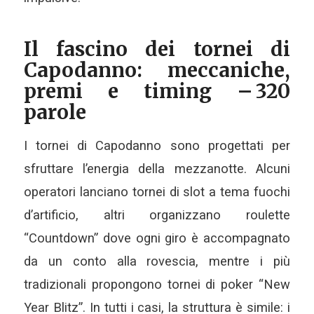
Il fascino dei tornei di
Capodanno: meccaniche,
premi e timing – 320
parole
I tornei di Capodanno sono progettati per
sfruttare l’energia della mezzanotte. Alcuni
operatori lanciano tornei di slot a tema fuochi
d’artificio, altri organizzano roulette
“Countdown” dove ogni giro è accompagnato
da un conto alla rovescia, mentre i più
tradizionali propongono tornei di poker “New
Year Blitz”. In tutti i casi, la struttura è simile: i