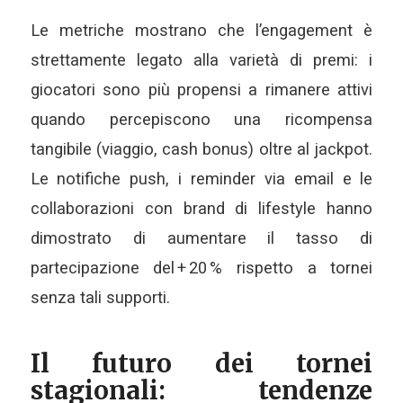
Le metriche mostrano che l’engagement è
strettamente legato alla varietà di premi: i
giocatori sono più propensi a rimanere attivi
quando percepiscono una ricompensa
tangibile (viaggio, cash bonus) oltre al jackpot.
Le notifiche push, i reminder via email e le
collaborazioni con brand di lifestyle hanno
dimostrato di aumentare il tasso di
partecipazione del + 20 % rispetto a tornei
senza tali supporti.
Il futuro dei tornei
stagionali: tendenze