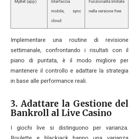
MyBet (app)
Interfaccia
Funzionalità limitate
mobile, sync
nella versione free
cloud
Implementare una routine di revisione
settimanale, confrontando i risultati con il
piano di puntata, è il modo migliore per
mantenere il controllo e adattare la strategia
in base alle performance reali.
3. Adattare la Gestione del
Bankroll al Live Casino
I giochi live si distinguono per varianza.
Roulette e blackjack hanno una varianza