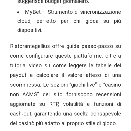
suggerisce budget giornaliero.
MyBet – Strumento di sincronizzazione
cloud, perfetto per chi gioca su più
dispositivi.
Ristorantegellius offre guide passo‑passo su
come configurare queste piattaforme, oltre a
tutorial video su come leggere le tabelle dei
payout e calcolare il valore atteso di una
scommessa. Le sezioni “giochi live” e “casino
non AAMS” del sito forniscono recensioni
aggiornate su RTP, volatilità e funzioni di
cash‑out, garantendo una scelta consapevole
del casinò più adatto al proprio stile di gioco.