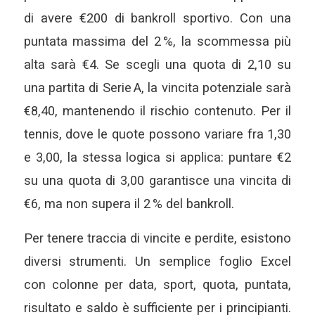
di avere €200 di bankroll sportivo. Con una
puntata massima del 2 %, la scommessa più
alta sarà €4. Se scegli una quota di 2,10 su
una partita di Serie A, la vincita potenziale sarà
€8,40, mantenendo il rischio contenuto. Per il
tennis, dove le quote possono variare fra 1,30
e 3,00, la stessa logica si applica: puntare €2
su una quota di 3,00 garantisce una vincita di
€6, ma non supera il 2 % del bankroll.
Per tenere traccia di vincite e perdite, esistono
diversi strumenti. Un semplice foglio Excel
con colonne per data, sport, quota, puntata,
risultato e saldo è sufficiente per i principianti.