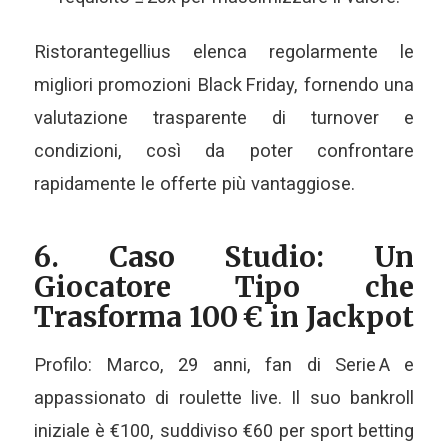
Ristorantegellius elenca regolarmente le
migliori promozioni Black Friday, fornendo una
valutazione trasparente di turnover e
condizioni, così da poter confrontare
rapidamente le offerte più vantaggiose.
6. Caso Studio: Un
Giocatore Tipo che
Trasforma 100 € in Jackpot
Profilo: Marco, 29 anni, fan di Serie A e
appassionato di roulette live. Il suo bankroll
iniziale è €100, suddiviso €60 per sport betting