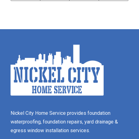
Nickel City Home Service provides foundation
waterproofing, foundation repairs, yard drainage &
egress window installation services.