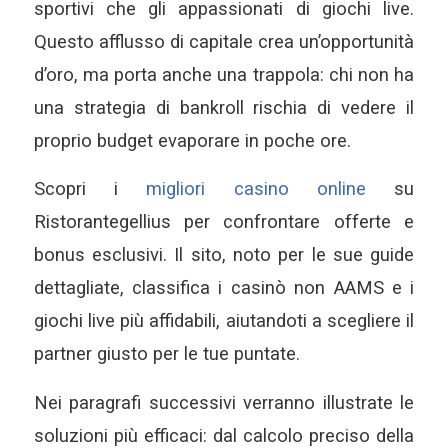
sportivi che gli appassionati di giochi live.
Questo afflusso di capitale crea un’opportunità
d’oro, ma porta anche una trappola: chi non ha
una strategia di bankroll rischia di vedere il
proprio budget evaporare in poche ore.
Scopri i
migliori casino online
su
Ristorantegellius per confrontare offerte e
bonus esclusivi. Il sito, noto per le sue guide
dettagliate, classifica i casinò non AAMS e i
giochi live più affidabili, aiutandoti a scegliere il
partner giusto per le tue puntate.
Nei paragrafi successivi verranno illustrate le
soluzioni più efficaci: dal calcolo preciso della