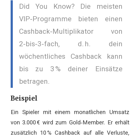
Did You Know? Die meisten
VIP‑Programme bieten einen
Cashback‑Multiplikator von
2‑bis‑3‑fach, d. h. dein
wöchentliches Cashback kann
bis zu 3 % deiner Einsätze
betragen.
Beispiel
Ein Spieler mit einem monatlichen Umsatz
von 3.000 € wird zum Gold‑Member. Er erhält
zusätzlich 10 % Cashback auf alle Verluste,