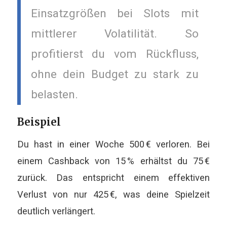
Einsatzgrößen bei Slots mit
mittlerer Volatilität. So
profitierst du vom Rückfluss,
ohne dein Budget zu stark zu
belasten.
Beispiel
Du hast in einer Woche 500 € verloren. Bei
einem Cashback von 15 % erhältst du 75 €
zurück. Das entspricht einem effektiven
Verlust von nur 425 €, was deine Spielzeit
deutlich verlängert.