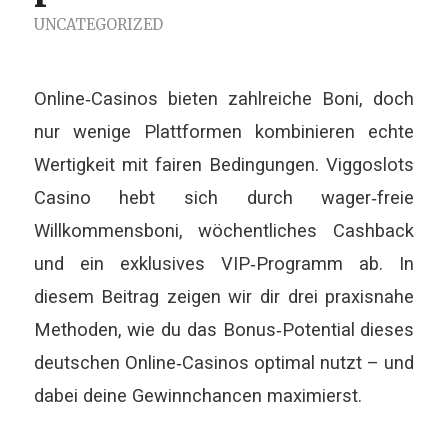
UNCATEGORIZED
Online‑Casinos bieten zahlreiche Boni, doch
nur wenige Plattformen kombinieren echte
Wertigkeit mit fairen Bedingungen. Viggoslots
Casino hebt sich durch wager‑freie
Willkommensboni, wöchentliches Cashback
und ein exklusives VIP‑Programm ab. In
diesem Beitrag zeigen wir dir drei praxisnahe
Methoden, wie du das Bonus‑Potential dieses
deutschen Online‑Casinos optimal nutzt – und
dabei deine Gewinnchancen maximierst.