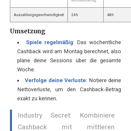
Mindestbetrag
Auszahlungsgeschwindigkeit
24 h
48 h
Umsetzung
Spiele regelmäßig
: Das wöchentliche
Cashback wird am Montag berechnet, also
plane deine Sessions über die gesamte
Woche.
Verfolge deine Verluste
: Notiere deine
Nettoverluste, um den Cashback‑Betrag
exakt zu kennen.
Industry Secret: Kombiniere
Cashback mit mittleren