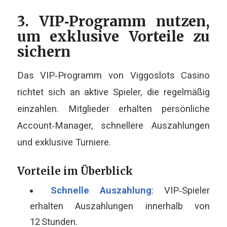
3. VIP‑Programm nutzen,
um exklusive Vorteile zu
sichern
Das VIP‑Programm von Viggoslots Casino
richtet sich an aktive Spieler, die regelmäßig
einzahlen. Mitglieder erhalten persönliche
Account‑Manager, schnellere Auszahlungen
und exklusive Turniere.
Vorteile im Überblick
Schnelle Auszahlung
: VIP‑Spieler
erhalten Auszahlungen innerhalb von
12 Stunden.